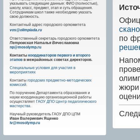
указывать следующие данные: ФИО (полностью),
Исто
школу, класс, предмет, этап и суть обращения.
Сотрудникам школ также необходимо указать
свою должность.
Офиц
Контактный адрес
городского
оргкомитета
скан
vos@olimpiada.ru
по фр
Ответственный секретарь городского оргкомитета
Петровская Наталья Вячеславовна
решен
np@mosolymp.ru
Контакты
координаторов первого и второго
Напо
этапов
в межрайонных советах директоров.
пров
Специальные условия для участия в
мероприятиях
олим
Контакты
городских предметно-методических
комиссий
.
жюри
По поручению Департамента образования и
оцени
науки координацию организационной работы
осуществляет
ГАОУ ДПО Центр педагогического
мастерства
.
След
Научный руководитель
ГАОУ ДПО ЦПМ
Иван Валериевич Ященко
iv@mosolymp.ru