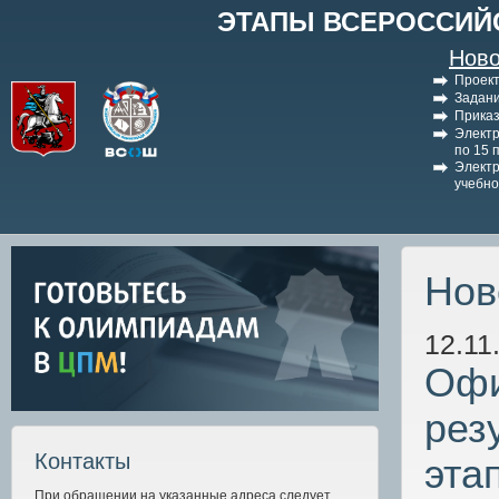
ЭТАПЫ ВСЕРОССИЙ
Ново
Проект
Задани
Приказ
Электр
по 15 
Электр
учебно
Нов
12.11
Офи
рез
Контакты
эта
При обращении на указанные адреса следует