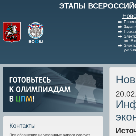
ЭТАПЫ ВСЕРОССИЙ
Ново
Проект
Задани
Приказ
Электр
по 15 
Электр
учебно
Нов
20.02
Инф
эко
Контакты
Исто
При обращении на указанные адреса следует