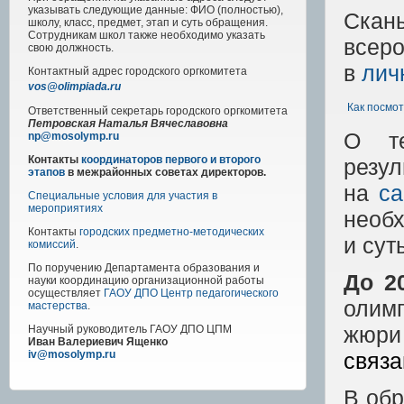
указывать следующие данные: ФИО (полностью),
Скан
школу, класс, предмет, этап и суть обращения.
Сотрудникам школ также необходимо указать
всер
свою должность.
в
лич
Контактный адрес
городского
оргкомитета
vos@olimpiada.ru
Как посмот
Ответственный секретарь городского оргкомитета
Петровская Наталья Вячеславовна
О те
np@mosolymp.ru
Контакты
координаторов первого и второго
резу
этапов
в межрайонных советах директоров.
на
са
Специальные условия для участия в
мероприятиях
необх
Контакты
городских предметно-методических
и сут
комиссий
.
По поручению Департамента образования и
До 2
науки координацию организационной работы
осуществляет
ГАОУ ДПО Центр педагогического
олим
мастерства
.
жюр
Научный руководитель
ГАОУ ДПО ЦПМ
Иван Валериевич Ященко
связа
iv@mosolymp.ru
В обр