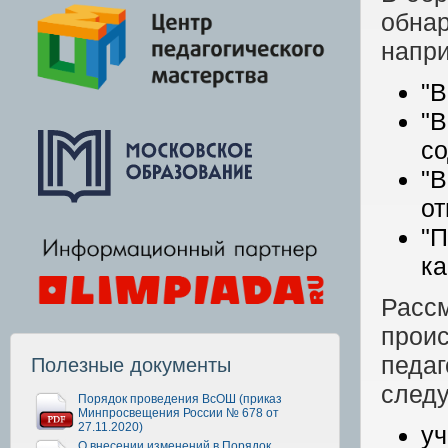
обна
напр
"В
"
со
"
от
"П
ка
Расс
проис
педаг
Полезные документы
след
Порядок проведения ВсОШ (приказ
Минпросвещения России № 678 от
27.11.2020)
уч
О внесении изменений в Порядок