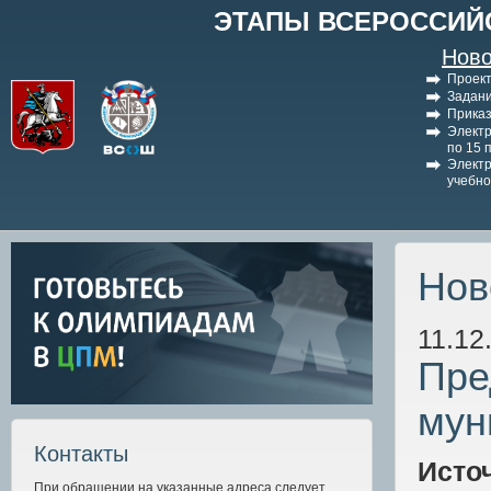
ЭТАПЫ ВСЕРОССИЙ
Ново
Проект
Задани
Приказ
Электр
по 15 
Электр
учебно
Нов
11.12
Пре
мун
Контакты
Исто
При обращении на указанные адреса следует