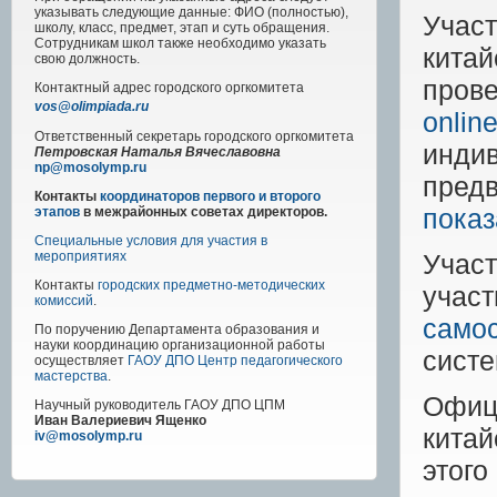
указывать следующие данные: ФИО (полностью),
Учас
школу, класс, предмет, этап и суть обращения.
Сотрудникам школ также необходимо указать
китай
свою должность.
пров
Контактный адрес
городского
оргкомитета
vos@olimpiada.ru
onlin
Ответственный секретарь городского оргкомитета
инди
Петровская Наталья Вячеславовна
np@mosolymp.ru
пред
Контакты
координаторов первого и второго
показ
этапов
в межрайонных советах директоров.
Специальные условия для участия в
Учас
мероприятиях
Контакты
городских предметно-методических
уча
комиссий
.
само
По поручению Департамента образования и
науки координацию организационной работы
систе
осуществляет
ГАОУ ДПО Центр педагогического
мастерства
.
Офиц
Научный руководитель
ГАОУ ДПО ЦПМ
Иван Валериевич Ященко
кита
iv@mosolymp.ru
этог