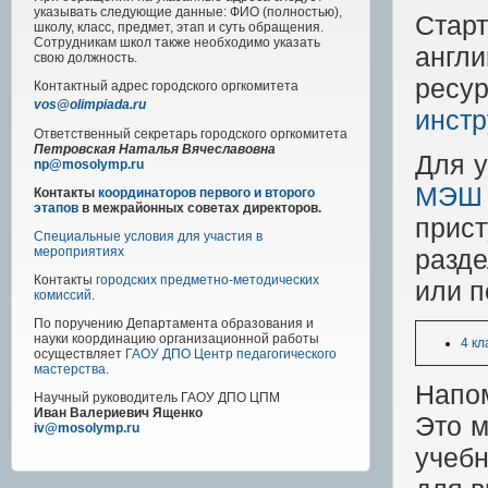
указывать следующие данные: ФИО (полностью),
Стар
школу, класс, предмет, этап и суть обращения.
Сотрудникам школ также необходимо указать
англ
свою должность.
ресу
Контактный адрес
городского
оргкомитета
vos@olimpiada.ru
инстр
Ответственный секретарь городского оргкомитета
Петровская Наталья Вячеславовна
Для у
np@mosolymp.ru
МЭШ
Контакты
координаторов первого и второго
этапов
в межрайонных советах директоров.
прис
Специальные условия для участия в
разд
мероприятиях
Контакты
городских предметно-методических
или п
комиссий
.
По поручению Департамента образования и
науки координацию организационной работы
4 кл
осуществляет
ГАОУ ДПО Центр педагогического
мастерства
.
Напом
Научный руководитель
ГАОУ ДПО ЦПМ
Иван Валериевич Ященко
Это м
iv@mosolymp.ru
учебн