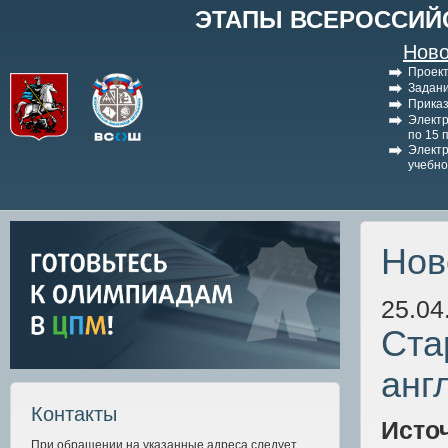
ЭТАПЫ ВСЕРОССИЙ
Ново
Проект
Задани
Приказ
Электр
по 15 
Электр
учебно
Нов
25.04
Ста
анг
Контакты
Исто
При обращении на указанные адреса следует