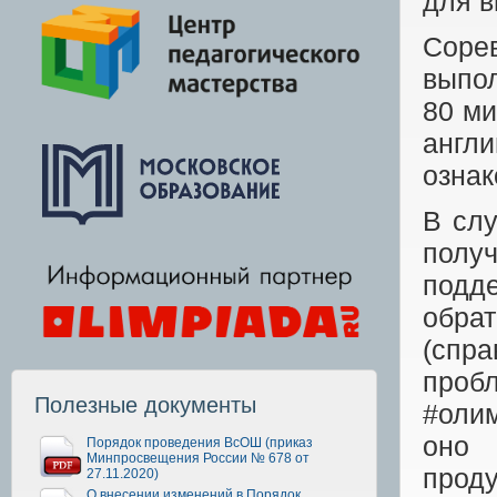
для в
Соре
выпол
80
ми
англ
ознак
В слу
получ
подд
обра
(спра
проб
Полезные документы
#оли
оно 
Порядок проведения ВсОШ (приказ
Минпросвещения России № 678 от
про
27.11.2020)
О внесении изменений в Порядок