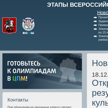
ЭТАПЫ ВСЕРОССИЙ
Ново
Проект
Задани
Приказ
Электр
по 15 
Электр
учебно
Нов
18.12
Отк
рез
Контакты
кул
При обращении на указанные адреса следует