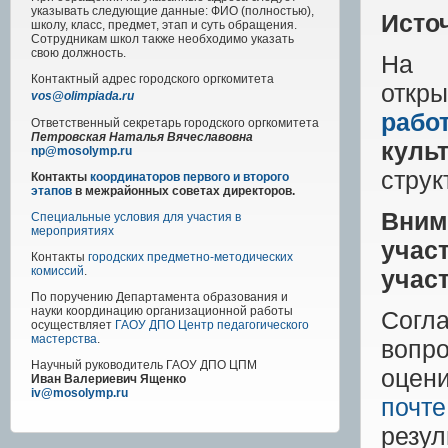
указывать следующие данные: ФИО (полностью),
Исто
школу, класс, предмет, этап и суть обращения.
Сотрудникам школ также необходимо указать
свою должность.
На
Контактный адрес
городского
оргкомитета
откр
vos@olimpiada.ru
рабо
Ответственный секретарь городского оргкомитета
Петровская Наталья Вячеславовна
куль
np@mosolymp.ru
струк
Контакты
координаторов первого и второго
этапов
в межрайонных советах директоров.
Вним
Специальные условия для участия в
мероприятиях
учас
Контакты
городских предметно-методических
комиссий
.
учас
По поручению Департамента образования и
науки координацию организационной работы
Согл
осуществляет
ГАОУ ДПО Центр педагогического
мастерства
.
вопр
Научный руководитель
ГАОУ ДПО ЦПМ
оцен
Иван Валериевич Ященко
iv@mosolymp.ru
почте
резул