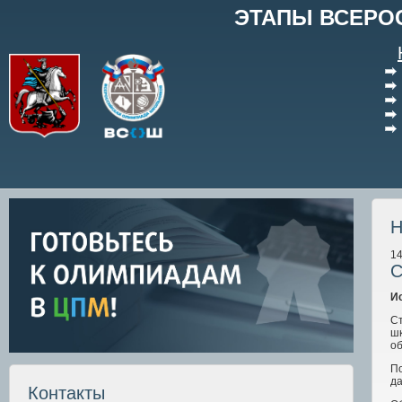
ЭТАПЫ ВСЕРО
Н
14
С
И
Ст
ш
об
П
да
Контакты