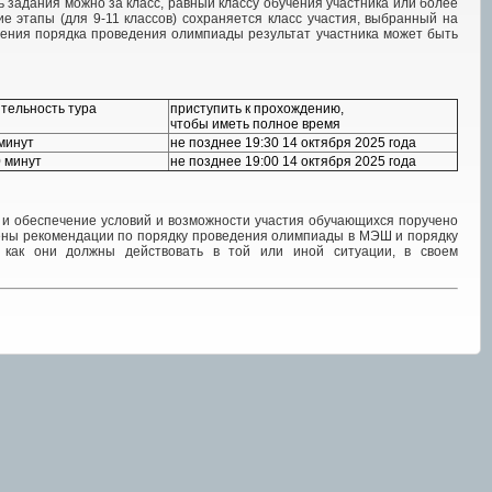
 задания можно за класс, равный классу обучения участника или более
е этапы (для 9-11 классов) сохраняется класс участия, выбранный на
ушения порядка проведения олимпиады результат участника может быть
тельность тура
приступить к прохождению,
чтобы иметь полное время
минут
не позднее 19:30 14 октября 2025 года
 минут
не позднее 19:00 14 октября 2025 года
у и обеспечение условий и возможности участия обучающихся поручено
ены рекомендации по порядку проведения олимпиады в МЭШ и порядку
, как они должны действовать в той или иной ситуации, в своем