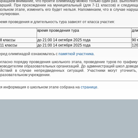
ращаем внимание, что пройти олимпиаду можно только один раз. Выполнить
арший. При прохождении на муниципальный (для 7-11 классов) и следующи
ольном этапе, изменить его будет нельзя. Напоминаем, что в случае нар
нулирован.
емя проведения и длительность тура зависят от класса участия:
время проведения тура
дли
-8 классы
до 21:00 14 октября 2025 года
90 
-11 классы
до 21:00 14 октября 2025 года
120
еред олимпиадой ознакомьтесь с
памяткой участника
.
гласно порядку проведения школьного этапа, проведение туров по график
уководителям образовательных организаций. До администраций школ довед
ействий в случае непредвиденных ситуаций. Участники могут уточнить
бразовательном учреждении.
ся информация о школьном этапе собрана на
странице
.