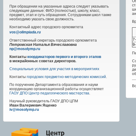
Об
ст
При обращении на указанные адреса следует указывать
шк
следующие данные: ФИО (полностью), школу, класс,
ан
предмет, этап и суть обращения. Сотрудникам школ также
необходимо указать свою должность.
Вр
Контактный адрес
городского
оргкомитета
vos@olimpiada.ru
7
Ответственный секретарь городского оргкомитета
9
Петровская Наталья Вячеславовна
np@mosolymp.ru
П
Контакты
координаторов первого и второго этапов
Со
в межрайонных советах директоров.
р
Специальные условия для участия в мероприятиях
д
о
Контакты
городских предметно-методических комиссий
.
По поручению Департамента образования и науки
В
координацию организационной работы осуществляет
ГАОУ ДПО Центр педагогического мастерства
.
Научный руководитель
ГАОУ ДПО ЦПМ
Иван Валериевич Ященко
iv@mosolymp.ru