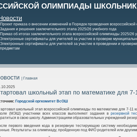
ССИЙСКОЙ ОЛИМПИАДЫ ШКОЛЬНИКО
Новости
Проект приказа о внесении изменений в Порядок проведения всероссийской
Задания и решения заключительного этапа 2025/26 учебного года
Приказ об итогах заключительного этапа всероссийской олимпиады 2025/26 у
Электронные сертификаты для учителей за участие в проверке муниципально
Электронные сертификаты для учителей за участие в проведении и проверке 
предметам
овости
| Главная
.10.2025
тартовал школьный этап по математике для 7-
сточник:
Городской оргкомитет ВсОШ
артовал школьный этап всероссийской олимпиады по математике для 7-11 кла
коле (МЭШ) участники всех классов выполняют задания в
резервной те
ратиться в свою школу. Администрациям образовательных учреждений резе
осле первого введения кода в резервную тестирующую систему необходимо
нные. Результаты за олимпиаду, пройденную под ФИО родителей или другим