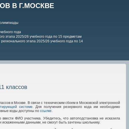
В В Г.МОСКВЕ
 олимпиады
чебного года
го этапа 2025/26 учебного года по 15 предметам
регионального этапа 2025/26 учебного года по 14
11 классов
ссов в Москве. В связи с техническим сбоем в Московской электронной
стирующей системе
. Для получения резервного кода им необходимо
рвные коды доступны по
ссылке
.
 ввести ФИО участника. Убедитесь, что автоподстановка не исказила
и искаженными данными, не смогут быть зачтены школьнику.