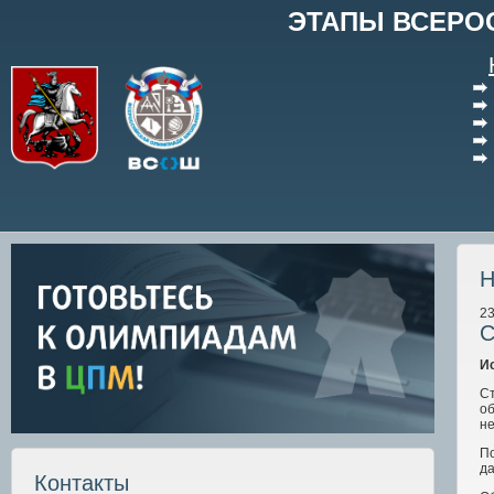
ЭТАПЫ ВСЕРО
Н
23
С
И
С
о
не
П
да
Контакты