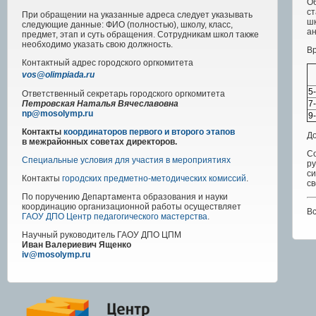
Об
ст
При обращении на указанные адреса следует указывать
шк
следующие данные: ФИО (полностью), школу, класс,
ан
предмет, этап и суть обращения. Сотрудникам школ также
необходимо указать свою должность.
Вр
Контактный адрес
городского
оргкомитета
vos@olimpiada.ru
5
Ответственный секретарь городского оргкомитета
7
Петровская Наталья Вячеславовна
np@mosolymp.ru
9
Контакты
координаторов первого и второго этапов
Д
в межрайонных советах директоров.
Со
Специальные условия для участия в мероприятиях
р
си
Контакты
городских предметно-методических комиссий
.
св
По поручению Департамента образования и науки
координацию организационной работы осуществляет
В
ГАОУ ДПО Центр педагогического мастерства
.
Научный руководитель
ГАОУ ДПО ЦПМ
Иван Валериевич Ященко
iv@mosolymp.ru