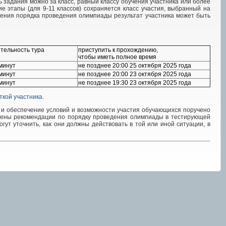
 задания можно за класс, равный классу обучения участника или более
е этапы (для 9-11 классов) сохраняется класс участия, выбранный на
ушения порядка проведения олимпиады результат участника может быть
тельность тура
приступить к прохождению,
чтобы иметь полное время
минут
не позднее 20:00 25 октября 2025 года
минут
не позднее 20:00 23 октября 2025 года
минут
не позднее 19:30 23 октября 2025 года
ткой участника
.
у и обеспечение условий и возможности участия обучающихся поручено
дены рекомендации по порядку проведения олимпиады в тестирующей
гут уточнить, как они должны действовать в той или иной ситуации, в