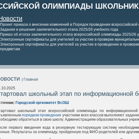
ССИЙСКОЙ ОЛИМПИАДЫ ШКОЛЬНИКО
Новости
Проект приказа о внесении изменений в Порядок проведения всероссийской
Задания и решения заключительного этапа 2025/26 учебного года
Приказ об итогах заключительного этапа всероссийской олимпиады 2025/26 у
Электронные сертификаты для учителей за участие в проверке муниципально
Электронные сертификаты для учителей за участие в проведении и проверке 
предметам
овости
| Главная
.10.2025
тартовал школьный этап по информационной б
сточник:
Городской оргкомитет ВсОШ
тартовал школьный этап всероссийской олимпиады по информационной б
бъявленным
порядком проведения
участники всех классов выполняют задани
обходимо обратиться в свою школу. Администрациям образовательных учре
осле первого введения кода в резервную тестирующую систему необходимо
нные. Результаты за олимпиаду, пройденную под ФИО родителей или другим