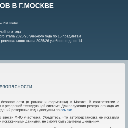
В В Г.МОСКВЕ
 олимпиады
чебного года
го этапа 2025/26 учебного года по 15 предметам
регионального этапа 2025/26 учебного года по 14
езопасности
езопасности (в рамках информатики) в Москве. В соответствии с
я в резервной тестирующей системе. Для получения резервного кода им
ждений резервные коды доступны по
ссылке
.
 ввести ФИО участника. Убедитесь, что автоподстановка не исказила
и искаженными данными, не смогут быть зачтены школьнику.