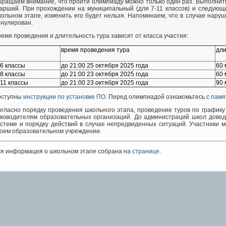
ращаем внимание, что пройти олимпиаду можно только один раз. Выполнить
арший. При прохождении на муниципальный (для 7-11 классов) и следующи
ольном этапе, изменить его будет нельзя. Напоминаем, что в случае нар
нулирован.
емя проведения и длительность тура зависят от класса участия:
время проведения тура
дли
-6 классы
до 21:00 25 октября 2025 года
60 
-8 классы
до 21:00 23 октября 2025 года
60 
-11 классы
до 21:00 23 октября 2025 года
90 
оступны
инструкции по установке ПО
. Перед олимпиадой ознакомьтесь с
памя
гласно порядку проведения школьного этапа, проведение туров по график
уководителям образовательных организаций. До администраций школ дове
стеме и порядку действий в случае непредвиденных ситуаций. Участники мо
оем образовательном учреждении.
ся информация о школьном этапе собрана на
странице
.