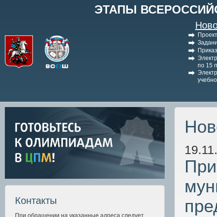
ЭТАПЫ ВСЕРОССИЙ
Ново
Проект
Задани
Приказ
Электр
по 15 
Электр
учебно
Нов
19.11
При
мун
Контакты
пре
При обращении на указанные адреса следует