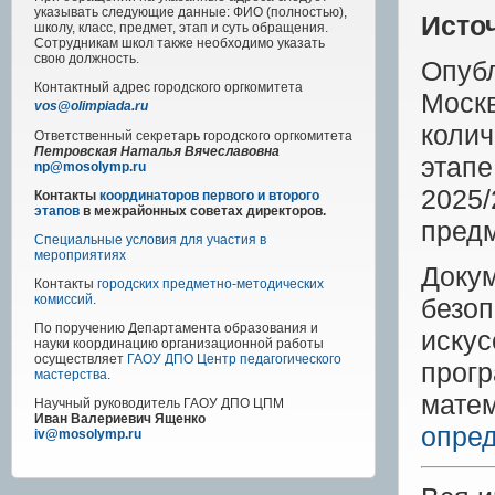
указывать следующие данные: ФИО (полностью),
Исто
школу, класс, предмет, этап и суть обращения.
Сотрудникам школ также необходимо указать
свою должность.
Опуб
Контактный адрес
городского
оргкомитета
Мос
vos@olimpiada.ru
коли
Ответственный секретарь городского оргкомитета
Петровская Наталья Вячеславовна
этап
np@mosolymp.ru
2025
Контакты
координаторов первого и второго
этапов
в межрайонных советах директоров.
предм
Специальные условия для участия в
мероприятиях
Доку
Контакты
городских предметно-методических
комиссий
.
без
По поручению Департамента образования и
искус
науки координацию организационной работы
осуществляет
ГАОУ ДПО Центр педагогического
прог
мастерства
.
мате
Научный руководитель
ГАОУ ДПО ЦПМ
Иван Валериевич Ященко
опред
iv@mosolymp.ru