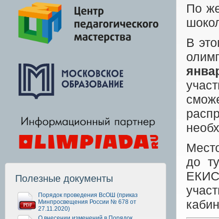
По же
шокол
В эт
олим
янва
участ
смож
расп
необх
Место
до т
ЕКИС
Полезные документы
учас
Порядок проведения ВсОШ (приказ
кабин
Минпросвещения России № 678 от
27.11.2020)
О внесении изменений в Порядок