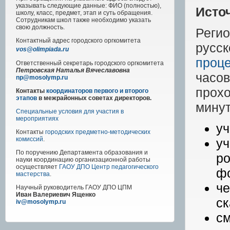
указывать следующие данные: ФИО (полностью),
Исто
школу, класс, предмет, этап и суть обращения.
Сотрудникам школ также необходимо указать
свою должность.
Реги
Контактный адрес
городского
оргкомитета
русс
vos@olimpiada.ru
проц
Ответственный секретарь городского оргкомитета
Петровская Наталья Вячеславовна
часо
np@mosolymp.ru
прох
Контакты
координаторов первого и второго
этапов
в межрайонных советах директоров.
минут
Специальные условия для участия в
мероприятиях
уч
Контакты
городских предметно-методических
комиссий
.
у
По поручению Департамента образования и
ро
науки координацию организационной работы
осуществляет
ГАОУ ДПО Центр педагогического
фо
мастерства
.
ч
Научный руководитель
ГАОУ ДПО ЦПМ
Иван Валериевич Ященко
ск
iv@mosolymp.ru
см