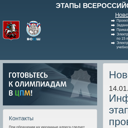
ЭТАПЫ ВСЕРОССИЙ
Ново
Проект
Задани
Приказ
Электр
по 15 
Электр
учебно
Нов
14.01
Инф
эта
Контакты
про
При обращении на указанные адреса следует