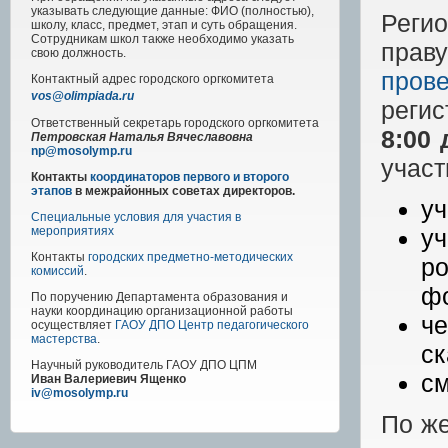
указывать следующие данные: ФИО (полностью),
Реги
школу, класс, предмет, этап и суть обращения.
Сотрудникам школ также необходимо указать
прав
свою должность.
пров
Контактный адрес
городского
оргкомитета
vos@olimpiada.ru
реги
Ответственный секретарь городского оргкомитета
8:00 
Петровская Наталья Вячеславовна
np@mosolymp.ru
учас
Контакты
координаторов первого и второго
этапов
в межрайонных советах директоров.
уч
Специальные условия для участия в
у
мероприятиях
Контакты
городских предметно-методических
ро
комиссий
.
фо
По поручению Департамента образования и
науки координацию организационной работы
ч
осуществляет
ГАОУ ДПО Центр педагогического
мастерства
.
ск
Научный руководитель
ГАОУ ДПО ЦПМ
см
Иван Валериевич Ященко
iv@mosolymp.ru
По же