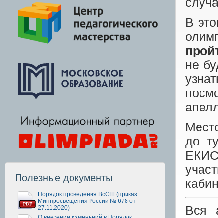
случа
В эт
олим
прой
не бу
узнат
посмо
апел
Место
до т
ЕКИС
учас
Полезные документы
кабин
Порядок проведения ВсОШ (приказ
Минпросвещения России № 678 от
Вся 
27.11.2020)
О внесении изменений в Порядок