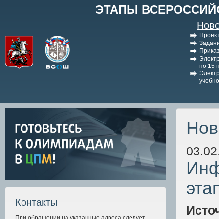
ЭТАПЫ ВСЕРОССИЙ
Ново
Проект
Задани
Приказ
Электр
по 15 
Электр
учебно
Нов
03.02
Инф
эта
Контакты
Исто
При обращении на указанные адреса следует