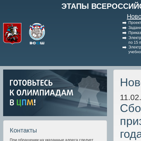
ЭТАПЫ ВСЕРОССИЙ
Ново
Проект
Задани
Приказ
Электр
по 15 
Электр
учебно
Нов
11.02
Сбо
при
Контакты
год
При обращении на указанные адреса следует