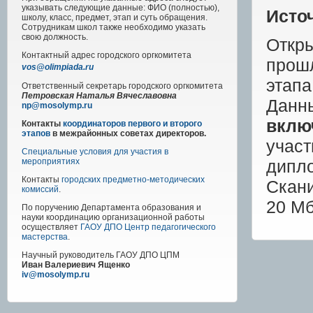
указывать следующие данные: ФИО (полностью),
Исто
школу, класс, предмет, этап и суть обращения.
Сотрудникам школ также необходимо указать
свою должность.
Откр
Контактный адрес
городского
оргкомитета
прош
vos@olimpiada.ru
этап
Ответственный секретарь городского оргкомитета
Петровская Наталья Вячеславовна
Дан
np@mosolymp.ru
вклю
Контакты
координаторов первого и второго
этапов
в межрайонных советах директоров.
учас
Специальные условия для участия в
дипл
мероприятиях
Контакты
городских предметно-методических
Скан
комиссий
.
20
Мб
По поручению Департамента образования и
науки координацию организационной работы
осуществляет
ГАОУ ДПО Центр педагогического
мастерства
.
Научный руководитель
ГАОУ ДПО ЦПМ
Иван Валериевич Ященко
iv@mosolymp.ru