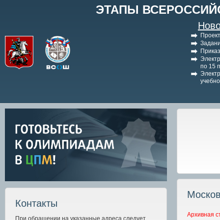
ЭТАПЫ ВСЕРОССИЙ
Ново
Проект
Задани
Приказ
Электр
по 15 
Электр
учебно
Москов
Контакты
Архивная с
При обращении на указанные адреса следует