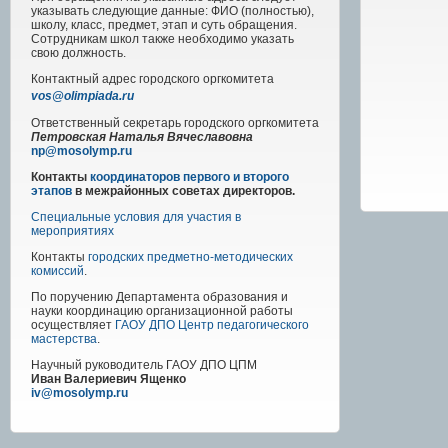
указывать следующие данные: ФИО (полностью),
школу, класс, предмет, этап и суть обращения.
Сотрудникам школ также необходимо указать
свою должность.
Контактный адрес
городского
оргкомитета
vos@olimpiada.ru
Ответственный секретарь городского оргкомитета
Петровская Наталья Вячеславовна
np@mosolymp.ru
Контакты
координаторов первого и второго
этапов
в межрайонных советах директоров.
Специальные условия для участия в
мероприятиях
Контакты
городских предметно-методических
комиссий
.
По поручению Департамента образования и
науки координацию организационной работы
осуществляет
ГАОУ ДПО Центр педагогического
мастерства
.
Научный руководитель
ГАОУ ДПО ЦПМ
Иван Валериевич Ященко
iv@mosolymp.ru