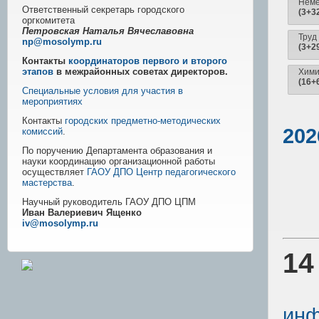
Неме
Ответственный секретарь городского
(3+3
оргкомитета
Петровская Наталья Вячеславовна
Труд
np@mosolymp.ru
(3+2
Контакты
координаторов первого и второго
этапов
в межрайонных советах директоров.
Хим
(16+
Специальные условия для участия в
мероприятиях
Контакты
городских предметно-методических
202
комиссий
.
По поручению Департамента образования и
науки координацию организационной работы
осуществляет
ГАОУ ДПО Центр педагогического
мастерства
.
Научный руководитель
ГАОУ ДПО ЦПМ
Иван Валериевич Ященко
iv@mosolymp.ru
14
инф