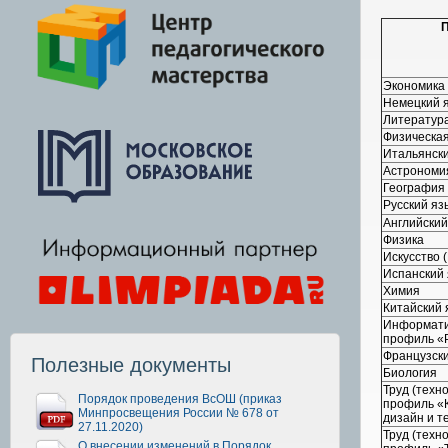
Экономика
Немецкий 
Литератур
Физическая
Итальянски
Астрономи
География
Русский яз
Английский
Физика
Искусство 
Испанский 
Химия
Китайский 
Информат
профиль «
Французски
Полезные документы
Биология
Труд (техн
Порядок проведения ВсОШ (приказ
профиль «К
Минпросвещения России № 678 от
дизайн и т
27.11.2020)
Труд (техн
О внесении изменений в Порядок