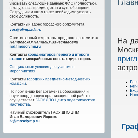
Глав
указывать следующие данные: ФИО (полностью),
школу, класс, предмет, этап и суть обращения.
Сотрудникам школ также необходимо указать
свою должность.
Контактный адрес
городского
оргкомитета
vos@olimpiada.ru
Ответственный секретарь городского оргкомитета
На да
Петровская Наталья Вячеславовна
np@mosolymp.ru
Моск
Контакты
координаторов первого и второго
приг
этапов
в межрайонных советах директоров.
астро
Специальные условия для участия в
мероприятиях
Контакты
городских предметно-методических
Рас
комиссий
.
Рег
Вхо
По поручению Департамента образования и
Инс
науки координацию организационной работы
осуществляет
ГАОУ ДПО Центр педагогического
мастерства
.
Научный руководитель
ГАОУ ДПО ЦПМ
Иван Валериевич Ященко
iv@mosolymp.ru
Гра