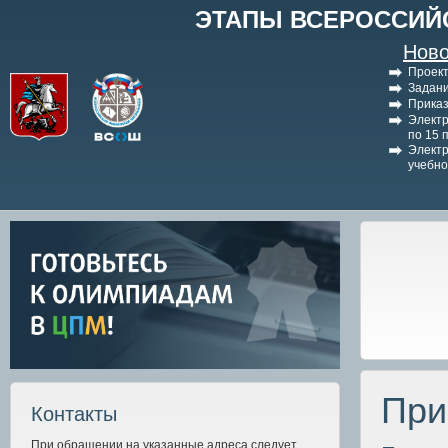
ЭТАПЫ ВСЕРОССИЙ
Ново
Проект
Задани
Приказ
Электр
по 15 
Электр
учебно
При
Контакты
При обращении на указанные адреса следует