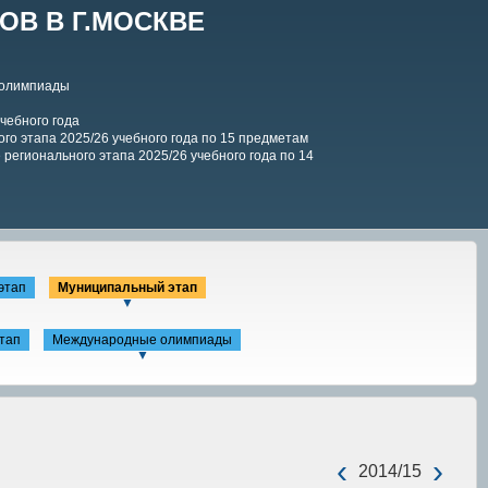
В В Г.МОСКВЕ
 олимпиады
чебного года
го этапа 2025/26 учебного года по 15 предметам
регионального этапа 2025/26 учебного года по 14
этап
Муниципальный этап
▼
тап
Международные олимпиады
▼
‹
›
2014/15