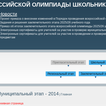
ССИЙСКОЙ ОЛИМПИАДЫ ШКОЛЬНИКО
Новости
Проект приказа о внесении изменений в Порядок проведения всероссийской
Задания и решения заключительного этапа 2025/26 учебного года
Приказ об итогах заключительного этапа всероссийской олимпиады 2025/26 у
Электронные сертификаты для учителей за участие в проверке муниципально
Электронные сертификаты для учителей за участие в проведении и проверке 
предметам
Пригласительный этап
Школьный 
▼
▼
Региональный этап
Заключительный э
▼
▼
униципальный этап - 2014
| Главная
рхивная страница