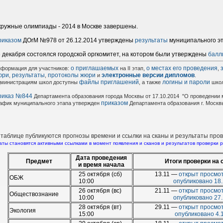
ружные олимпиады - 2014 в Москве завершены.
риказом
ДОгМ №978 от 26.12.2014 утверждены
результаты
муниципального э
 декабря состоялся городской оргкомитет, на котором были утверждены
балл
о приглашаемых
о местах его проведения
формация для участников:
на II этап,
,
юри
результаты
протоколы жюри
электронные версии дипломов
,
,
и
.
файлы приглашений
логины и пароли
министрациям школ доступны
, а также
школ
риказ №844
Департамента образования города Москвы от 17.10.2014 "О проведении 
приказом
афик муниципального этапа утвержден
Департамента образования г. Москвы
таблице публикуются прогнозы времени и ссылки на сканы и результаты пров
аты становятся активными ссылками в момент появления и сканов и результатов проверки р
Дата проведения
Предмет
Итоги проверки на 
и время начала
25 октября (сб)
13.11 —
открыт просмо
ОБЖ
10:00
опубликовано 18.
26 октября (вс)
21.11 —
открыт просмот
Обществознание
10:00
опубликовано 27.
28 октября (вт)
29.11 —
открыт просмот
Экология
15:00
опубликовано 4.