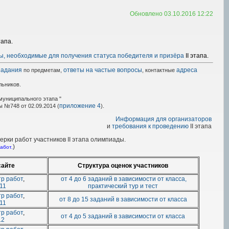
Обновлено 03.10.2016 12:22
тапа.
ы, необходимые для получения статуса победителя и призёра
II этапа.
задания
ответы на частые вопросы
адреса
по предметам,
, контактные
ьников.
муниципального этапа "
приложение 4
 №748 от 02.09.2014 (
).
Информация для организаторов
и
требования к проведению
II этапа
ерки работ участников II этапа олимпиады.
)
абот.
сайте
Структура оценок участников
тр работ
,
от 4 до 6 заданий в зависимости от класса,
11
практический тур и тест
р работ
,
от 8 до 15 заданий в зависимости от класса
11
р работ
,
от 4 до 5 заданий в зависимости от класса
12