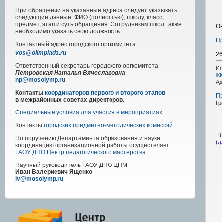
При обращении на указанные адреса следует указывать
следующие данные: ФИО (полностью), школу, класс,
предмет, этап и суть обращения. Сотрудникам школ также
Ок
необходимо указать свою должность.
П
Контактный адрес
городского
оргкомитета
vos@olimpiada.ru
26
Ответственный секретарь городского оргкомитета
Ин
Петровская Наталья Вячеславовна
ж
np@mosolymp.ru
Ад
Контакты
координаторов первого и второго этапов
П
в межрайонных советах директоров.
Гр
Специальные условия для участия в мероприятиях
Контакты
городских предметно-методических комиссий
.
В 
По поручению Департамента образования и науки
(
Д
координацию организационной работы осуществляет
ГАОУ ДПО Центр педагогического мастерства
.
Научный руководитель
ГАОУ ДПО ЦПМ
Иван Валериевич Ященко
iv@mosolymp.ru