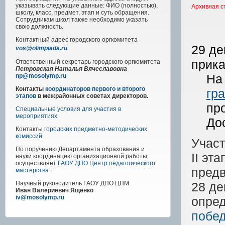
указывать следующие данные: ФИО (полностью),
Архивная с
школу, класс, предмет, этап и суть обращения.
Сотрудникам школ также необходимо указать
свою должность.
Контактный адрес
городского
оргкомитета
29 д
vos@olimpiada.ru
прик
Ответственный секретарь городского оргкомитета
Петровская Наталья Вячеславовна
На
np@mosolymp.ru
Контакты
координаторов первого и второго
гр
этапов
в межрайонных советах директоров.
пр
Специальные условия для участия в
мероприятиях
До
Контакты
городских предметно-методических
комиссий
.
Учас
По поручению Департамента образования и
II эт
науки координацию организационной работы
осуществляет
ГАОУ ДПО Центр педагогического
пред
мастерства
.
28 де
Научный руководитель
ГАОУ ДПО ЦПМ
Иван Валериевич Ященко
iv@mosolymp.ru
опред
побед