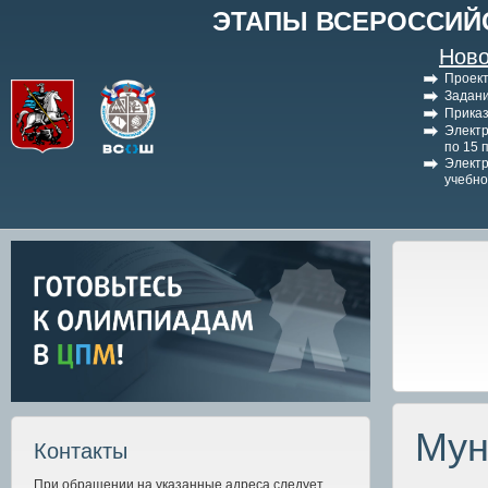
ЭТАПЫ ВСЕРОССИЙ
Ново
Проект
Задани
Приказ
Электр
по 15 
Электр
учебно
Мун
Контакты
При обращении на указанные адреса следует