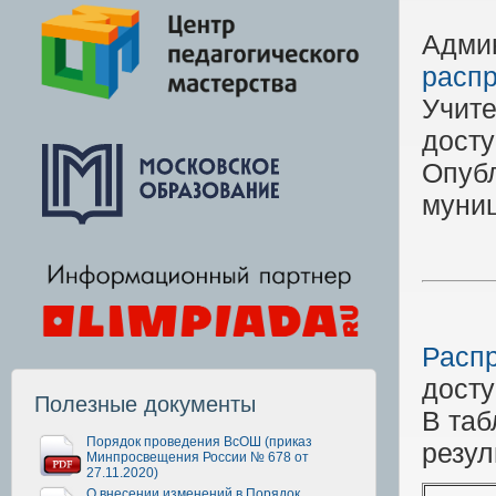
Адми
расп
Учите
дост
Опуб
муниц
Расп
дост
Полезные документы
В таб
Порядок проведения ВсОШ (приказ
резул
Минпросвещения России № 678 от
27.11.2020)
О внесении изменений в Порядок