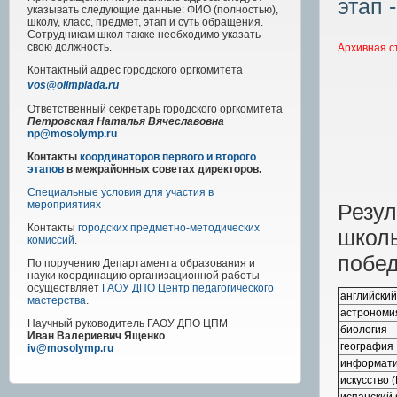
этап 
указывать следующие данные: ФИО (полностью),
школу, класс, предмет, этап и суть обращения.
Сотрудникам школ также необходимо указать
свою должность.
Архивная с
Контактный адрес
городского
оргкомитета
vos@olimpiada.ru
Ответственный секретарь городского оргкомитета
Петровская Наталья Вячеславовна
np@mosolymp.ru
Контакты
координаторов первого и второго
этапов
в межрайонных советах директоров.
Специальные условия для участия в
мероприятиях
Резу
Контакты
городских предметно-методических
школ
комиссий
.
побед
По поручению Департамента образования и
науки координацию организационной работы
осуществляет
ГАОУ ДПО Центр педагогического
английский
мастерства
.
астрономи
Научный руководитель
ГАОУ ДПО ЦПМ
биология
Иван Валериевич Ященко
география
iv@mosolymp.ru
информати
искусство 