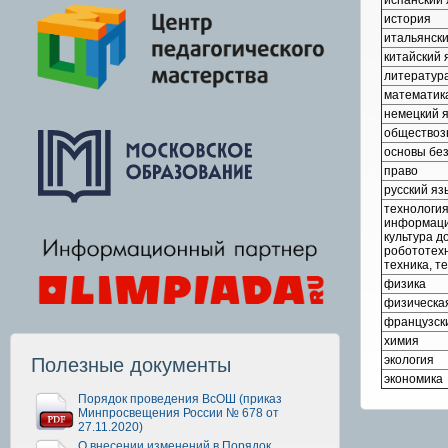
испанский 
история
итальянски
китайский 
литератур
математик
немецкий 
обществоз
основы бе
право
русский яз
технологи
информаци
культура д
робототех
техника, т
физика
физическая
французск
химия
экология
Полезные документы
экономика
Порядок проведения ВсОШ (приказ
Минпросвещения России № 678 от
27.11.2020)
О внесении изменений в Порядок