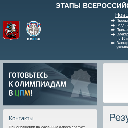
ЭТАПЫ ВСЕРОССИЙ
Ново
Проект
Задани
Приказ
Электр
по 15 
Электр
учебно
Рез
Контакты
При обращении на указанные адреса следует