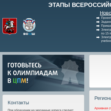
ЭТАПЫ ВСЕРОССИЙ
Ново
Проект
Задани
Приказ
Электр
по 15 
Электр
учебно
Регион
Контакты
Архивная с
При обращении на указанные адреса следует