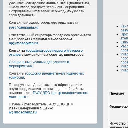
указывать следующие данные: ФИО (полностью),
школу, класс, предмет, этап и суть обращения.
Сотрудникам школ также необходимо указать
свою должность.
Контактный адрес
городского
оргкомитета
Как 
vos@olimpiada.ru
резу
Про
Ответственный секретарь городского оргкомитета
этап
Петровская Наталья Вячеславовна
Спи
np@mosolymp.ru
Рас
про
Контакты
координаторов первого и второго
Учас
этапов
в межрайонных советах директоров.
посо
Специальные условия для участия в
про
мероприятиях
Учас
Учас
Контакты
городских предметно-методических
комиссий
.
По поручению Департамента образования и
науки координацию организационной работы
осуществляет
ГАОУ ДПО Центр педагогического
Предмет
мастерства
.
Научный руководитель
ГАОУ ДПО ЦПМ
Французски
Иван Валериевич Ященко
iv@mosolymp.ru
Искусство 
художеств