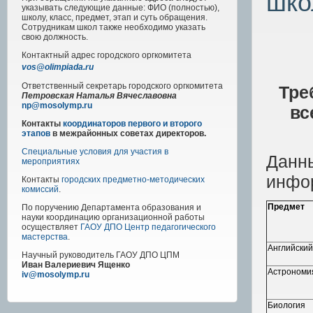
шко
указывать следующие данные: ФИО (полностью),
школу, класс, предмет, этап и суть обращения.
Сотрудникам школ также необходимо указать
свою должность.
Контактный адрес
городского
оргкомитета
vos@olimpiada.ru
Ответственный секретарь городского оргкомитета
Тре
Петровская Наталья Вячеславовна
np@mosolymp.ru
вс
Контакты
координаторов первого и второго
этапов
в межрайонных советах директоров.
Специальные условия для участия в
Данны
мероприятиях
инфо
Контакты
городских предметно-методических
комиссий
.
Предмет
По поручению Департамента образования и
науки координацию организационной работы
осуществляет
ГАОУ ДПО Центр педагогического
мастерства
.
Английский
Научный руководитель
ГАОУ ДПО ЦПМ
Иван Валериевич Ященко
Астрономи
iv@mosolymp.ru
Биология