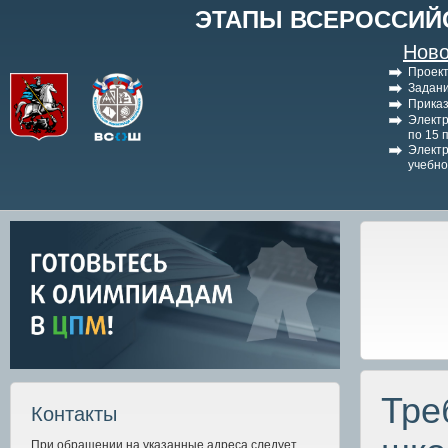
ЭТАПЫ ВСЕРОССИЙ
Ново
Проект
Задани
Приказ
Электр
по 15 
Электр
учебно
Тре
Контакты
При обращении на указанные адреса следует