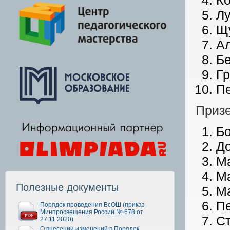
Ко
Лу
Щу
Ал
Бе
Гр
Пе
Приз
Бо
До
Ма
Ма
Полезные документы
Ма
Пе
Порядок проведения ВсОШ (приказ
Минпросвещения России № 678 от
Ст
27.11.2020)
О внесении изменений в Порядок