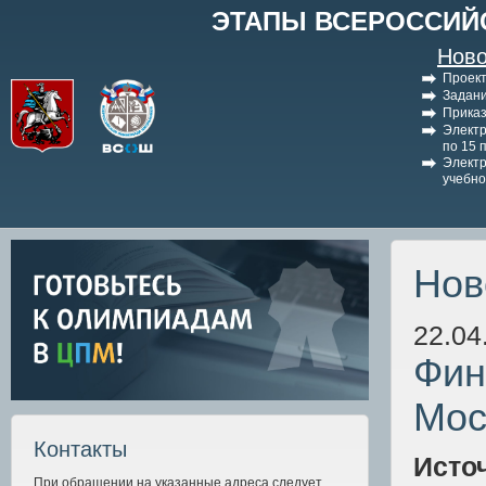
ЭТАПЫ ВСЕРОССИЙ
Ново
Проект
Задани
Приказ
Электр
по 15 
Электр
учебно
Нов
22.04
Фин
Мос
Контакты
Исто
При обращении на указанные адреса следует