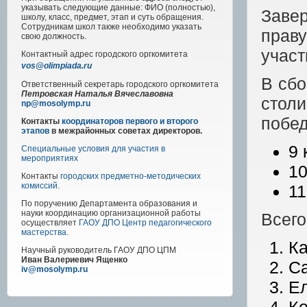
указывать следующие данные: ФИО (полностью),
Заве
школу, класс, предмет, этап и суть обращения.
Сотрудникам школ также необходимо указать
праву
свою должность.
участ
Контактный адрес
городского
оргкомитета
vos@olimpiada.ru
В сбо
Ответственный секретарь городского оргкомитета
Петровская Наталья Вячеславовна
стол
np@mosolymp.ru
побед
Контакты
координаторов первого и второго
этапов
в межрайонных советах директоров.
9 
Специальные условия для участия в
мероприятиях
10
Контакты
городских предметно-методических
комиссий
.
11
По поручению Департамента образования и
науки координацию организационной работы
Всего
осуществляет
ГАОУ ДПО Центр педагогического
мастерства
.
Ка
Научный руководитель
ГАОУ ДПО ЦПМ
Иван Валериевич Ященко
Са
iv@mosolymp.ru
Ел