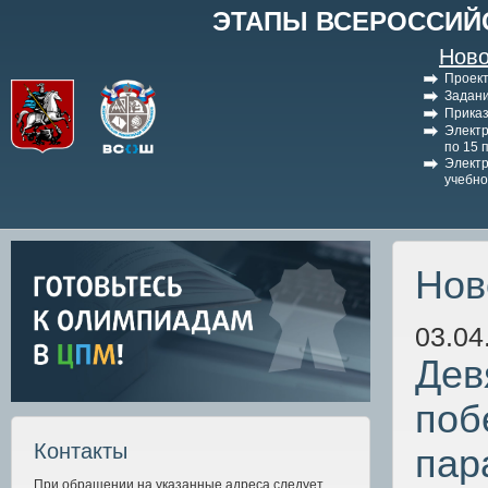
ЭТАПЫ ВСЕРОССИЙ
Ново
Проект
Задани
Приказ
Электр
по 15 
Электр
учебно
Нов
03.04
Дев
поб
Контакты
пар
При обращении на указанные адреса следует