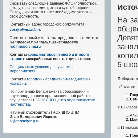
указывать следующие данные: ФИО (полностью),
Исто
школу, класс, предмет, этап и суть обращения.
Сотрудникам школ также необходимо указать
свою должность.
На за
Контактный адрес
городского
оргкомитета
обще
vos@olimpiada.ru
Девя
Ответственный секретарь городского оргкомитета
Петровская Наталья Вячеславовна
заня
np@mosolymp.ru
копи
Контакты
координаторов первого и второго
этапов
в межрайонных советах директоров.
5 шко
Специальные условия для участия в
мероприятиях
Победител
Контакты
городских предметно-методических
комиссий
.
в 9 классе:
По поручению Департамента образования и
Гавр
науки координацию организационной работы
Сам
осуществляет
ГАОУ ДПО Центр педагогического
мастерства
.
в 10 классе
Научный руководитель
ГАОУ ДПО ЦПМ
Аль
Иван Валериевич Ященко
Мая
iv@mosolymp.ru
в 11 классе:
Попо