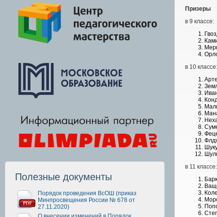
Призеры
в 9 классе:
Гвоз
Ками
Мерк
Орл
в 10 классе
Арт
Земл
Ива
Кон
Мали
Мана
Неха
Сум
Фец
Флдж
Шуку
Шуль
в 11 классе:
Полезные документы
Барк
Ващ
Кол
Порядок проведения ВсОШ (приказ
Мор
Минпросвещения России № 678 от
Поп
27.11.2020)
Степ
О внесении изменений в Порядок