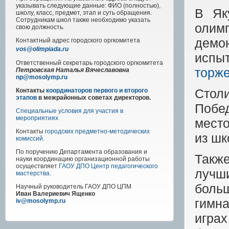
указывать следующие данные: ФИО (полностью),
В Як
школу, класс, предмет, этап и суть обращения.
Сотрудникам школ также необходимо указать
олимп
свою должность.
демо
Контактный адрес
городского
оргкомитета
vos@olimpiada.ru
испы
Ответственный секретарь городского оргкомитета
торже
Петровская Наталья Вячеславовна
np@mosolymp.ru
Стол
Контакты
координаторов первого и второго
этапов
в межрайонных советах директоров.
Побе
Специальные условия для участия в
мероприятиях
место
Контакты
городских предметно-методических
из ш
комиссий
.
По поручению Департамента образования и
Такж
науки координацию организационной работы
осуществляет
ГАОУ ДПО Центр педагогического
лучш
мастерства
.
боль
Научный руководитель
ГАОУ ДПО ЦПМ
Иван Валериевич Ященко
гимн
iv@mosolymp.ru
игра