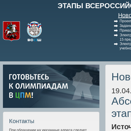
ЭТАПЫ ВСЕРОССИЙ
Ново
Проект
Задани
Приказ
Электр
15 пр
Электр
учебно
Нов
19.04
Абс
эта
Контакты
Исто
При обращении на указанные адреса следует