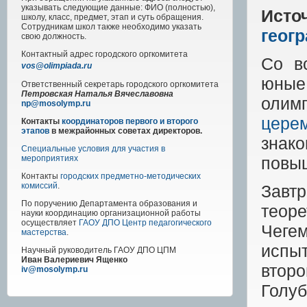
указывать следующие данные: ФИО (полностью),
Исто
школу, класс, предмет, этап и суть обращения.
Сотрудникам школ также необходимо указать
геог
свою должность.
Контактный адрес
городского
оргкомитета
Со в
vos@olimpiada.ru
юные
Ответственный секретарь городского оргкомитета
Петровская Наталья Вячеславовна
олим
np@mosolymp.ru
цере
Контакты
координаторов первого и второго
этапов
в межрайонных советах директоров.
знак
Специальные условия для участия в
повыш
мероприятиях
Контакты
городских предметно-методических
комиссий
.
Завт
По поручению Департамента образования и
теор
науки координацию организационной работы
осуществляет
ГАОУ ДПО Центр педагогического
Чегем
мастерства
.
испы
Научный руководитель
ГАОУ ДПО ЦПМ
Иван Валериевич Ященко
втор
iv@mosolymp.ru
Голуб