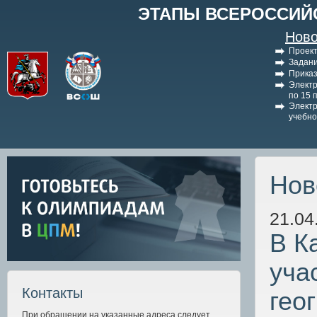
ЭТАПЫ ВСЕРОССИЙ
Ново
Проект
Задани
Приказ
Электр
по 15 
Электр
учебно
Нов
21.04
В К
уча
Контакты
гео
При обращении на указанные адреса следует