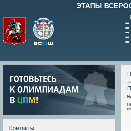
ЭТАПЫ ВСЕРО
Н
23
П
И
Н
и
Контакты