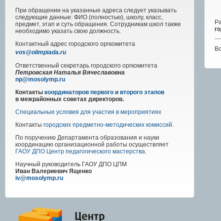
При обращении на указанные адреса следует указывать
следующие данные: ФИО (полностью), школу, класс,
Р
предмет, этап и суть обращения. Сотрудникам школ также
г
необходимо указать свою должность.
Контактный адрес
городского
оргкомитета
В
vos@olimpiada.ru
Ответственный секретарь городского оргкомитета
Петровская Наталья Вячеславовна
np@mosolymp.ru
Контакты
координаторов первого и второго этапов
в межрайонных советах директоров.
Специальные условия для участия в мероприятиях
Контакты
городских предметно-методических комиссий
.
По поручению Департамента образования и науки
координацию организационной работы осуществляет
ГАОУ ДПО Центр педагогического мастерства
.
Научный руководитель
ГАОУ ДПО ЦПМ
Иван Валериевич Ященко
iv@mosolymp.ru