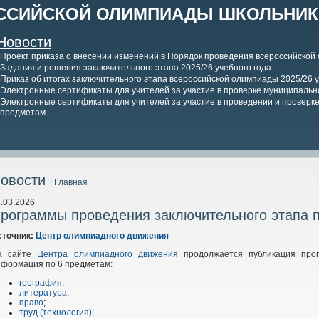
ССИЙСКОЙ ОЛИМПИАДЫ ШКОЛЬНИКО
Новости
Проект приказа о внесении изменений в Порядок проведения всероссийской
Задания и решения заключительного этапа 2025/26 учебного года
Приказ об итогах заключительного этапа всероссийской олимпиады 2025/26 у
Электронные сертификаты для учителей за участие в проверке муниципально
Электронные сертификаты для учителей за участие в проведении и проверке 
предметам
овости
| Главная
.03.2026
рограммы проведения заключительного этапа 
сточник:
Центр олимпиадного движения
а сайте
Центра олимпиадного движения
продолжается публикация прог
нформация по 6 предметам:
география
;
литература
;
право
;
труд (технология)
;