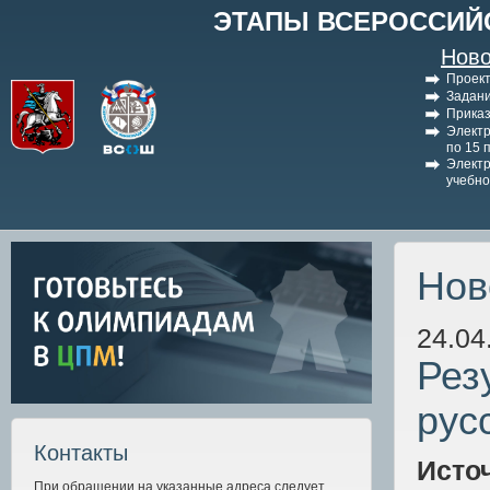
ЭТАПЫ ВСЕРОССИЙ
Ново
Проект
Задани
Приказ
Электр
по 15 
Электр
учебно
Нов
24.04
Рез
рус
Контакты
Исто
При обращении на указанные адреса следует