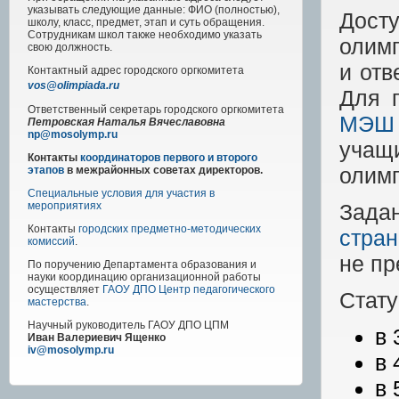
указывать следующие данные: ФИО (полностью),
Дост
школу, класс, предмет, этап и суть обращения.
Сотрудникам школ также необходимо указать
олимп
свою должность.
и отв
Контактный адрес
городского
оргкомитета
vos@olimpiada.ru
Для 
Ответственный секретарь городского оргкомитета
МЭШ
Петровская Наталья Вячеславовна
np@mosolymp.ru
учащ
Контакты
координаторов первого и второго
олимп
этапов
в межрайонных советах директоров.
Специальные условия для участия в
Зада
мероприятиях
Контакты
городских предметно-методических
стра
комиссий
.
не пр
По поручению Департамента образования и
науки координацию организационной работы
осуществляет
ГАОУ ДПО Центр педагогического
Стату
мастерства
.
Научный руководитель
ГАОУ ДПО ЦПМ
в 
Иван Валериевич Ященко
iv@mosolymp.ru
в 
в 