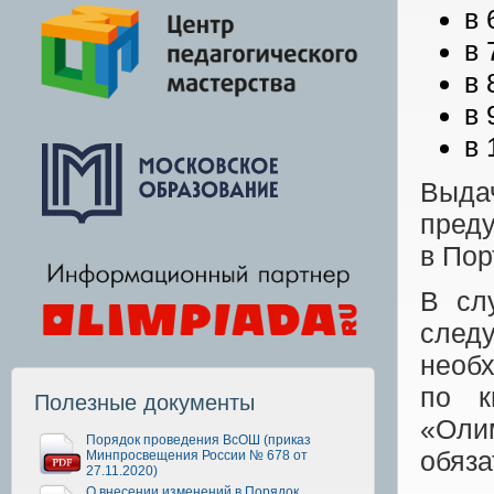
в 
в 
в 
в 
в 
Выда
преду
в Пор
В сл
след
необ
по к
Полезные документы
«Оли
Порядок проведения ВсОШ (приказ
обяза
Минпросвещения России № 678 от
27.11.2020)
О внесении изменений в Порядок