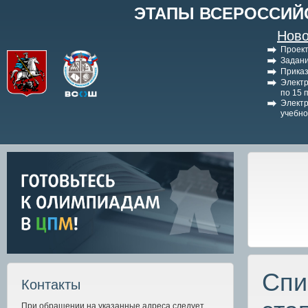
ЭТАПЫ ВСЕРОССИЙ
Ново
Проект
Задани
Приказ
Электр
по 15 
Электр
учебно
Спи
Контакты
При обращении на указанные адреса следует