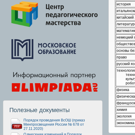
история
итальянск
китайский
литератур
математи
немецкий 
общество
основы бе
право
русский я
технологи
техни
куль
робо
физика
физическа
французск
Полезные документы
химия
экология
Порядок проведения ВсОШ (приказ
экономика
Минпросвещения России № 678 от
27.11.2020)
О внесении изменений в Порядок