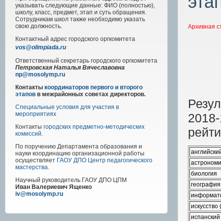
эта
указывать следующие данные: ФИО (полностью),
школу, класс, предмет, этап и суть обращения.
Сотрудникам школ также необходимо указать
свою должность.
Архивная с
Контактный адрес
городского
оргкомитета
vos@olimpiada.ru
Ответственный секретарь городского оргкомитета
Петровская Наталья Вячеславовна
np@mosolymp.ru
Контакты
координаторов первого и второго
этапов
в межрайонных советах директоров.
Резул
Специальные условия для участия в
мероприятиях
2018-
Контакты
городских предметно-методических
рейти
комиссий
.
По поручению Департамента образования и
английски
науки координацию организационной работы
осуществляет
ГАОУ ДПО Центр педагогического
астроном
мастерства
.
биология
Научный руководитель
ГАОУ ДПО ЦПМ
география
Иван Валериевич Ященко
iv@mosolymp.ru
информати
искусство 
испанский