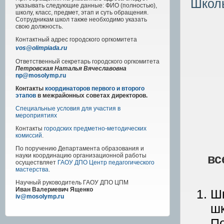
Школь
указывать следующие данные: ФИО (полностью),
школу, класс, предмет, этап и суть обращения.
Сотрудникам школ также необходимо указать
свою должность.
Контактный адрес
городского
оргкомитета
vos@olimpiada.ru
Ответственный секретарь городского оргкомитета
Петровская Наталья Вячеславовна
np@mosolymp.ru
Контакты
координаторов первого и второго
этапов
в межрайонных советах директоров.
Специальные условия для участия в
мероприятиях
Контакты
городских предметно-методических
комиссий
.
По поручению Департамента образования и
вс
науки координацию организационной работы
осуществляет
ГАОУ ДПО Центр педагогического
мастерства
.
Научный руководитель
ГАОУ ДПО ЦПМ
Иван Валериевич Ященко
Шк
iv@mosolymp.ru
шк
По