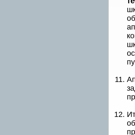
т
шк
об
а
ко
шк
ос
пу
Ап
за
пр
Ит
об
пр