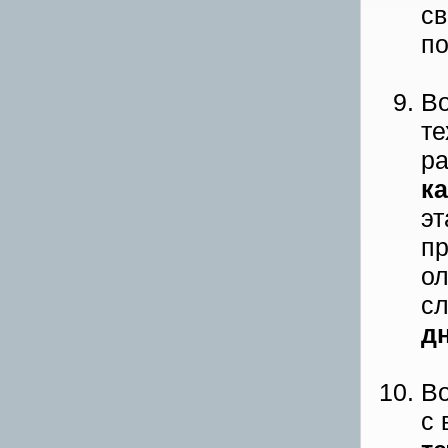
св
по
Во
те
ра
к
эт
пр
ол
сл
д
Во
с 