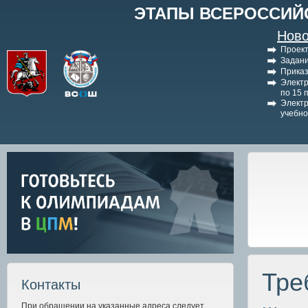
ЭТАПЫ ВСЕРОССИЙ
Ново
Проект
Задани
Приказ
Электр
по 15 
Электр
учебно
Тре
Контакты
При обращении на указанные адреса следует