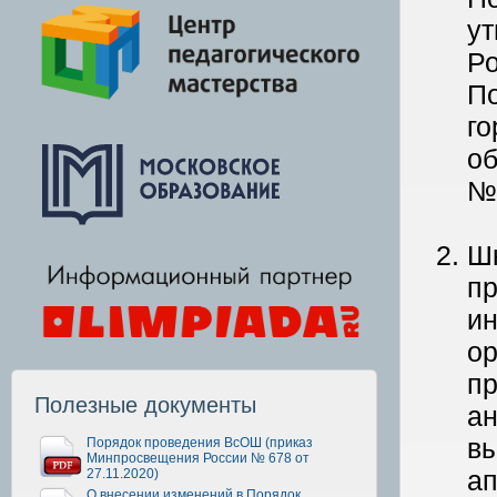
у
Ро
По
го
об
№
Ш
пр
ин
ор
пр
Полезные документы
ан
вы
Порядок проведения ВсОШ (приказ
Минпросвещения России № 678 от
ап
27.11.2020)
О внесении изменений в Порядок