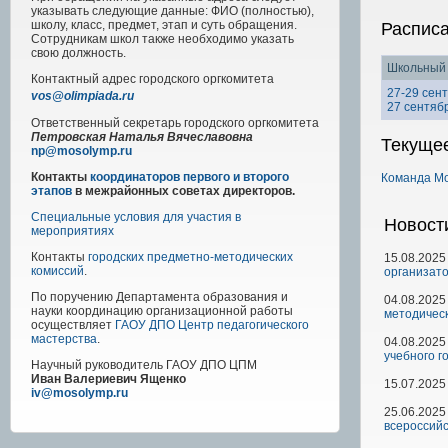
указывать следующие данные: ФИО (полностью),
школу, класс, предмет, этап и суть обращения.
Распис
Сотрудникам школ также необходимо указать
свою должность.
Школьный 
Контактный адрес
городского
оргкомитета
27-29 сен
vos@olimpiada.ru
27 сентяб
Ответственный секретарь городского оргкомитета
Петровская Наталья Вячеславовна
Текуще
np@mosolymp.ru
Контакты
координаторов первого и второго
Команда М
этапов
в межрайонных советах директоров.
Специальные условия для участия в
Новост
мероприятиях
Контакты
городских предметно-методических
15.08.2025
комиссий
.
организато
По поручению Департамента образования и
04.08.2025
науки координацию организационной работы
методичес
осуществляет
ГАОУ ДПО Центр педагогического
мастерства
.
04.08.2025
учебного г
Научный руководитель
ГАОУ ДПО ЦПМ
Иван Валериевич Ященко
15.07.2025
iv@mosolymp.ru
25.06.2025
всероссийс