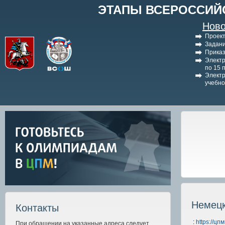
ЭТАПЫ ВСЕРОССИЙ
Ново
Проект
Задани
Приказ
Электр
по 15 
Электр
учебно
Немецк
Контакты
:
https://ц
При обращении на указанные адреса следует