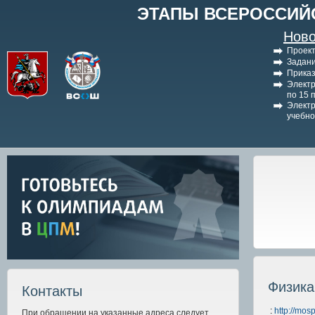
ЭТАПЫ ВСЕРОССИЙ
Ново
Проект
Задани
Приказ
Электр
по 15 
Электр
учебно
Физика
Контакты
:
http://mos
При обращении на указанные адреса следует