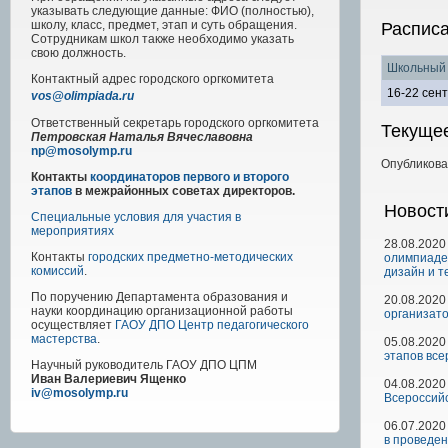
указывать следующие данные: ФИО (полностью),
школу, класс, предмет, этап и суть обращения.
Распис
Сотрудникам школ также необходимо указать
свою должность.
Школьный 
Контактный адрес
городского
оргкомитета
16-22 сен
vos@olimpiada.ru
Ответственный секретарь городского оргкомитета
Текуще
Петровская Наталья Вячеславовна
np@mosolymp.ru
Опубликов
Контакты
координаторов первого и второго
этапов
в межрайонных советах директоров.
Новост
Специальные условия для участия в
мероприятиях
28.08.2020
Контакты
городских предметно-методических
олимпиаде 
комиссий
.
дизайн и т
По поручению Департамента образования и
20.08.2020
науки координацию организационной работы
организато
осуществляет
ГАОУ ДПО Центр педагогического
мастерства
.
05.08.2020
этапов все
Научный руководитель
ГАОУ ДПО ЦПМ
Иван Валериевич Ященко
04.08.2020
iv@mosolymp.ru
Всероссий
06.07.2020
в проведен