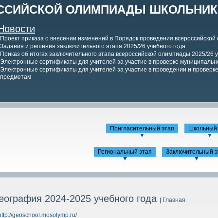
ССИЙСКОЙ ОЛИМПИАДЫ ШКОЛЬНИКО
Новости
Проект приказа о внесении изменений в Порядок проведения всероссийской
Задания и решения заключительного этапа 2025/26 учебного года
Приказ об итогах заключительного этапа всероссийской олимпиады 2025/26 у
Электронные сертификаты для учителей за участие в проверке муниципально
Электронные сертификаты для учителей за участие в проведении и проверке 
предметам
Пригласительный этап
Школьный 
▼
▼
Региональный этап
Заключительный э
▼
▼
еография 2024-2025 учебного года
| Главная
http://geoschool.mosolymp.ru/