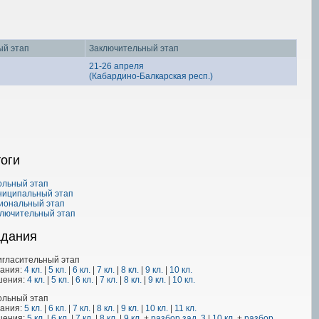
ый этап
Заключительный этап
21-26 апреля
(Кабардино-Балкарская респ.)
оги
ольный этап
ниципальный этап
иональный этап
лючительный этап
адания
гласительный этап
дания:
4 кл.
|
5 кл.
|
6 кл.
|
7 кл.
|
8 кл.
|
9 кл.
|
10 кл.
шения:
4 кл.
|
5 кл.
|
6 кл.
|
7 кл.
|
8 кл.
|
9 кл.
|
10 кл.
ольный этап
дания:
5 кл.
|
6 кл.
|
7 кл.
|
8 кл.
|
9 кл.
|
10 кл.
|
11 кл.
шения:
5 кл.
|
6 кл.
|
7 кл.
|
8 кл.
|
9 кл.
+
разбор зад. 3
|
10 кл.
+
разбор