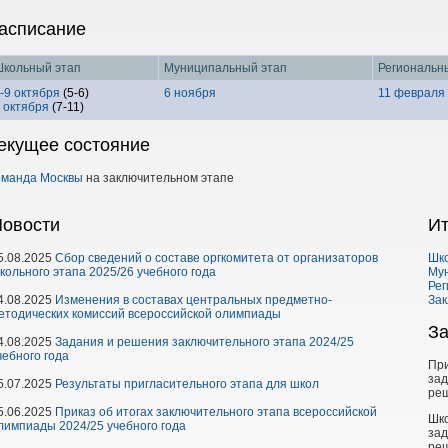
асписание
кольный этап
Муниципальный этап
Региональн
-9 октября
(5-6)
6 ноября
11 февраля
 октября
(7-11)
екущее состояние
оманда Москвы
на заключительном этапе
овости
Ит
5.08.2025
Сбор сведений о составе оргкомитета от организаторов
Шк
кольного этапа 2025/26 учебного года
Му
Рег
4.08.2025
Изменения в составах центральных предметно-
Зак
етодических комиссий всероссийской олимпиады
З
4.08.2025
Задания и решения заключительного этапа 2024/25
чебного года
При
за
5.07.2025
Результаты пригласительного этапа для школ
ре
5.06.2025
Приказ об итогах заключительного этапа всероссийской
Шк
лимпиады 2024/25 учебного года
за
ре