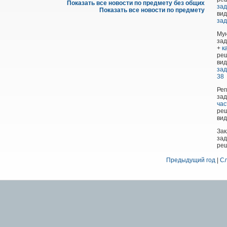
Показать все новости по предмету без общих
зад
Показать все новости по предмету
вид
зад
Му
за
+
к
ре
вид
зад
38
Рег
зад
час
реш
ви
Зак
зад
реш
Предыдущий год
|
Сл