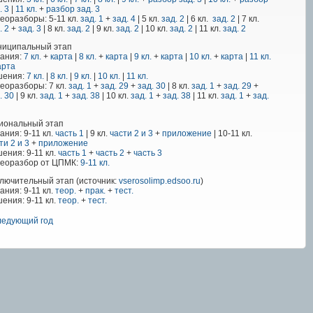
. 3
|
11 кл.
+
разбор зад. 3
еоразборы: 5-11 кл.
зад. 1
+
зад. 4
| 5 кл.
зад. 2
| 6 кл.
зад. 2
| 7 кл.
. 2
+
зад. 3
| 8 кл.
зад. 2
| 9 кл.
зад. 2
| 10 кл.
зад. 2
| 11 кл.
зад. 2
ниципальный этап
дания:
7 кл.
+
карта
|
8 кл.
+
карта
|
9 кл.
+
карта
|
10 кл.
+
карта
|
11 кл.
арта
шения:
7 кл.
|
8 кл.
|
9 кл.
|
10 кл.
|
11 кл.
еоразборы: 7 кл.
зад. 1
+
зад. 29
+
зад. 30
| 8 кл.
зад. 1
+
зад. 29
+
. 30
| 9 кл.
зад. 1
+
зад. 38
| 10 кл.
зад. 1
+
зад. 38
| 11 кл.
зад. 1
+
зад.
иональный этап
ания: 9-11 кл.
часть 1
| 9 кл.
части 2 и 3
+
приложение
| 10-11 кл.
ти 2 и 3
+
приложение
ения: 9-11 кл.
часть 1
+
часть 2
+
часть 3
деоразбор от ЦПМК:
9-11 кл.
лючительный этап (источник:
vserosolimp.edsoo.ru
)
ания: 9-11 кл.
теор.
+
прак.
+
тест.
ения: 9-11 кл.
теор.
+
тест.
едующий год