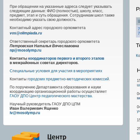
При обращении на указанные адреса следует указывать
Р
следующие данные: ФИО (полностью), школу, класс,
предмет, этап и суть обращения. Сотрудникам школ также
необходимо указать свою должность.
Ш
Контактный адрес
городского
оргкомитета
7
vos@olimpiada.ru
7
Ответственный секретарь городского оргкомитета
Т
Петровская Наталья Вячеславовна
np@mosolymp.ru
К
Контакты
координаторов первого и второго этапов
в межрайонных советах директоров.
Н
Специальные условия для участия в мероприятиях
Контакты
городских предметно-методических комиссий
.
1
ш
По поручению Департамента образования и науки
координацию организационной работы осуществляет
0
ГАОУ ДПО Центр педагогического мастерства
.
м
Научный руководитель
ГАОУ ДПО ЦПМ
0
Иван Валериевич Ященко
у
iv@mosolymp.ru
1
2
о