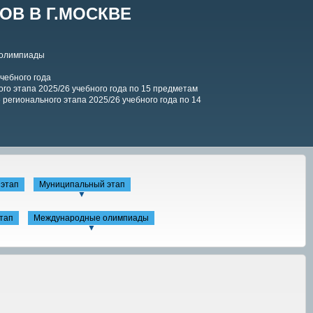
В В Г.МОСКВЕ
 олимпиады
чебного года
го этапа 2025/26 учебного года по 15 предметам
регионального этапа 2025/26 учебного года по 14
этап
Муниципальный этап
▼
тап
Международные олимпиады
▼